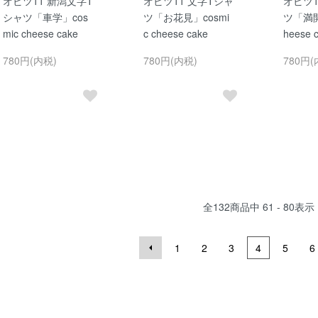
オビツ11 新潟文字T
オビツ11 文字Tシャ
オビツ1
シャツ「車学」cos
ツ「お花見」cosmi
ツ「満開」
mic cheese cake
c cheese cake
heese 
780円(内税)
780円(内税)
780円(
全
132
商品中
61 - 80
表示
1
2
3
4
5
6