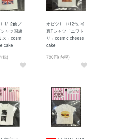
1 1/12他プ
オビツ11 1/12他 写
Tシャツ国旗
真Tシャツ「ニワト
ス」cosmi
リ」cosmic cheese
e cake
cake
内税)
780円(内税)