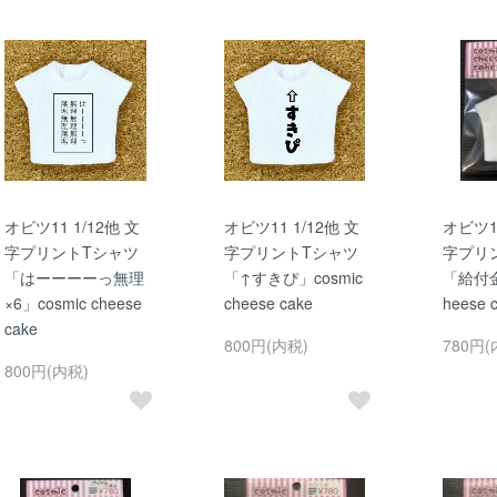
オビツ11 1/12他 文
オビツ11 1/12他 文
オビツ11
字プリントTシャツ
字プリントTシャツ
字プリ
「はーーーーっ無理
「↑すきぴ」cosmic
「給付金」
×6」cosmic cheese
cheese cake
heese 
cake
800円(内税)
780円(
800円(内税)