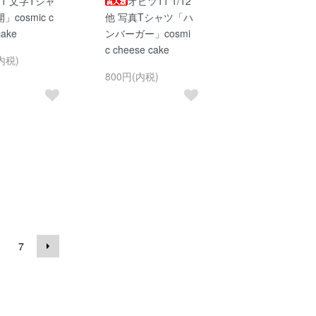
1 文字Tシャ
オビツ11 1/12
cosmic c
他 写真Tシャツ「ハ
cake
ンバーガー」cosmi
c cheese cake
内税)
800円(内税)
7