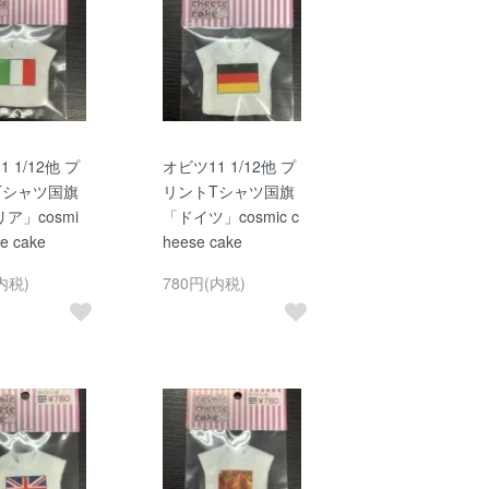
 1/12他 プ
オビツ11 1/12他 プ
Tシャツ国旗
リントTシャツ国旗
ア」cosmi
「ドイツ」cosmic c
e cake
heese cake
内税)
780円(内税)