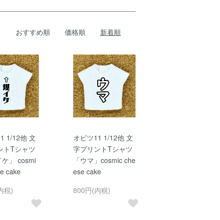
おすすめ順
価格順
新着順
 1/12他 文
オビツ11 1/12他 文
ントTシャツ
字プリントTシャツ
ケ」 cosmi
「ウマ」cosmic che
e cake
ese cake
内税)
800円(内税)