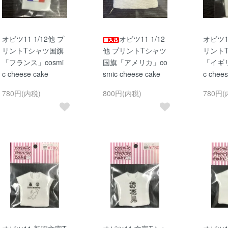
オビツ11 1/12他 プ
オビツ11 1/12
オビツ1
リントTシャツ国旗
他 プリントTシャツ
リント
「フランス」cosmi
国旗「アメリカ」co
「イギリ
c cheese cake
smic cheese cake
c chees
780円(内税)
800円(内税)
780円(