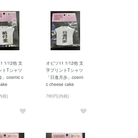
 1/12他 文
オビツ11 1/12他 文
ントTシャツ
字プリントTシャツ
cosmic c
「日進月歩」cosmi
cake
c cheese cake
内税)
780円(内税)