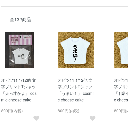
全132商品
オビツ11 1/12他 文
オビツ11 1/12他 文
オビツ11
字プリントTシャツ
字プリントTシャツ
字プリ
「天っ才かよ」 cos
「うまい！」 cosmi
「↑爆イ
mic cheese cake
c cheese cake
c chees
800円(内税)
800円(内税)
800円(