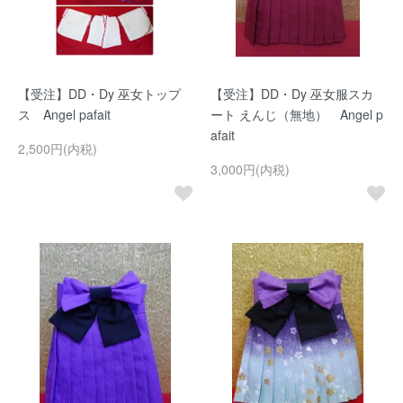
【受注】DD・Dy 巫女トップ
【受注】DD・Dy 巫女服スカ
ス Angel pafait
ート えんじ（無地） Angel p
afait
2,500円(内税)
3,000円(内税)