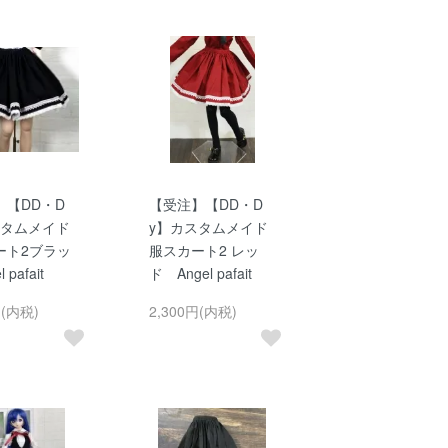
】【DD・D
【受注】【DD・D
スタムメイド
y】カスタムメイド
ート2ブラッ
服スカート2 レッ
 pafait
ド Angel pafait
円(内税)
2,300円(内税)