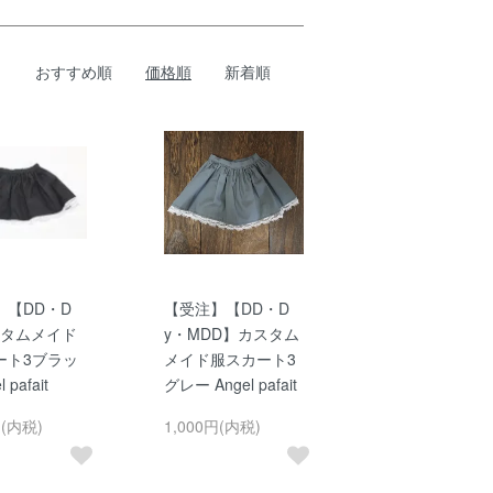
おすすめ順
価格順
新着順
】【DD・D
【受注】【DD・D
スタムメイド
y・MDD】カスタム
ート3ブラッ
メイド服スカート3
 pafait
グレー Angel pafait
円(内税)
1,000円(内税)