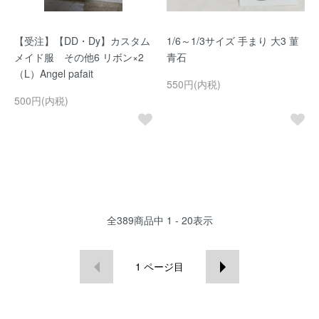
【受注】【DD・Dy】カスタム
1/6～1/3サイズ 手まり 大3 菫
メイド服 その他6 リボン×2
青石
（L）Angel pafait
550円(内税)
500円(内税)
全
389
商品中
1 - 20
表示
1
ページ目