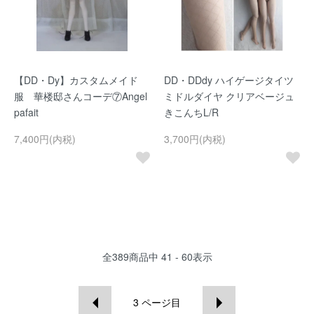
【DD・Dy】カスタムメイド
DD・DDdy ハイゲージタイツ
服 華楼邸さんコーデ⑦Angel
ミドルダイヤ クリアベージュ
pafait
きこんちL/R
7,400円(内税)
3,700円(内税)
全
389
商品中
41 - 60
表示
3
ページ目