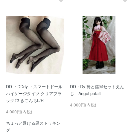
DD ・DDdy ・スマートドール
DD・Dy 袴と襦袢セットえん
ハイゲージタイツ クリアブラ
じ Angel pafait
ック#2 きこんちL/R
4,000円(内税)
4,000円(内税)
ちょっと透ける黒ストッキン
グ