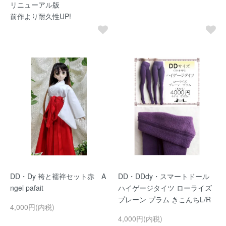
リニューアル版
前作より耐久性UP!
DD・Dy 袴と襦袢セット赤 A
DD・DDdy・スマートドール
ngel pafait
ハイゲージタイツ ローライズ
プレーン プラム きこんちL/R
4,000円(内税)
4,000円(内税)