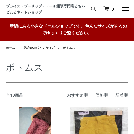
ブライス・プーリップ・ドール通販専門店るちゃ
0
どぉるネットショップ
新潟にある小さなドールショップです。色んなサイズがあるの
でゆっくりご覧ください。
ホーム
委託50cmくらいサイズ
ボトムス
ボトムス
全19商品
おすすめ順
価格順
新着順