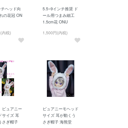
ンチヘッド向
5.5~9インチ推奨 ド
れの花冠 ON
ール用つまみ細工
1.5cm花 ONU
円(内税)
1,500円(内税)
】ピュアニー
ピュアニーモヘッド
ドサイズ 耳
サイズ 耳が動くう
うさぎ帽子
さぎ帽子 海熊堂