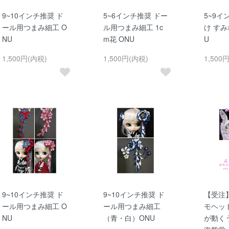
9~10インチ推奨 ド
5~6インチ推奨 ドー
5~9イ
ール用つまみ細工 O
ル用つまみ細工 1c
け すみ
NU
m花 ONU
U
1,500円(内税)
1,500円(内税)
1,500
9~10インチ推奨 ド
9~10インチ推奨 ド
【受注
ール用つまみ細工 O
ール用つまみ細工
モヘッ
NU
（青・白）ONU
が動く