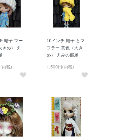
チ 帽子 マー
10インチ 帽子 とマ
大きめ） え
フラー 黄色（大き
屋
め） えみの部屋
円(内税)
1,500円(内税)