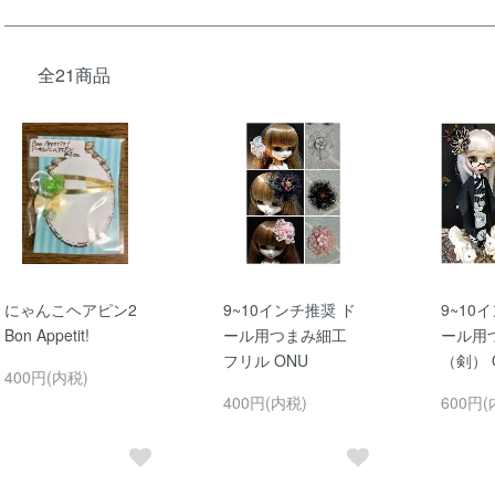
全21商品
にゃんこヘアピン2
9~10インチ推奨 ド
9~10
Bon Appetit!
ール用つまみ細工
ール用
フリル ONU
（剣） 
400円(内税)
400円(内税)
600円(