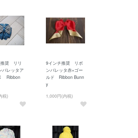
チ推奨 リリ
9インチ推奨 リボ
ンバレッタア
ンバレッタ赤×ゴー
 Ribbon
ルド Ribbon Bunn
y
内税)
1,000円(内税)