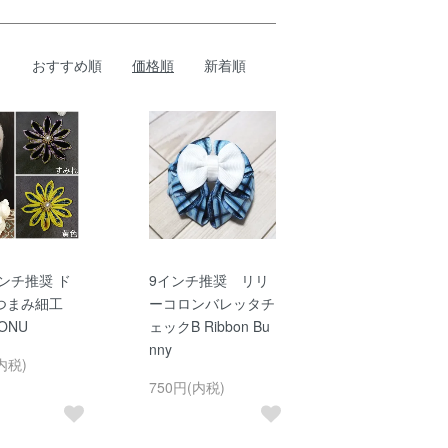
おすすめ順
価格順
新着順
インチ推奨 ド
9インチ推奨 リリ
つまみ細工
ーコロンバレッタチ
ONU
ェックB Ribbon Bu
nny
内税)
750円(内税)